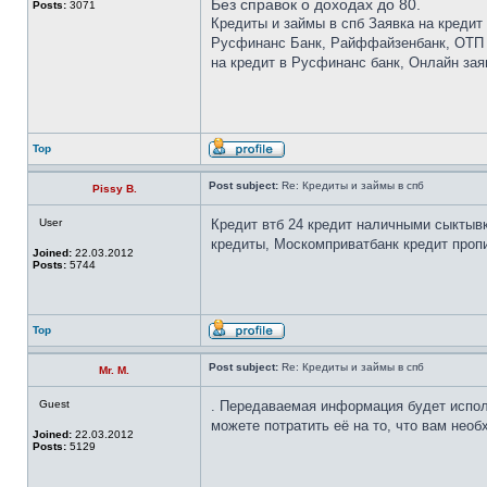
Без справок о доходах до 80.
Posts:
3071
Кредиты и займы в спб Заявка на кредит
Русфинанс Банк, Райффайзенбанк, ОТП Б
на кредит в Русфинанс банк, Онлайн зая
Top
Post subject:
Re: Кредиты и займы в спб
Pissy B.
User
Кредит втб 24 кредит наличными сыктывк
кредиты, Москомприватбанк кредит проп
Joined:
22.03.2012
Posts:
5744
Top
Post subject:
Re: Кредиты и займы в спб
Mr. M.
Guest
. Передаваемая информация будет испол
можете потратить её на то, что вам нео
Joined:
22.03.2012
Posts:
5129