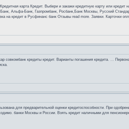
 Кредитная карта Кредит. Выбери и закажи кредитную карту или кредит 
анк, Альфа-Банк, Газпромбанк, Росбанк,Банк Москвы, Русский Стандарт
вка на кредит в Русфинанс банк Отзывы read more. Заявки. Карточки опл
ар совкомбанк кредиты кредит. Варианты погашения кредита. … Первонач
иска.
ьзована для предварительной оценки кредитоспособности. При одобрен
бходимо. банки Москвы и России. Взять кредит наличными для пенсионе