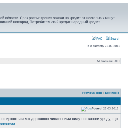
 области. Срок рассмотрения заявки на кредит от нескольких минут
. нижний новгород, Потребительский кредит народный кредит.
FAQ
Search
It is currently 22.03.2012
All times are UTC
Previous topic
|
Next topic
Posted:
22.03.2012
т поширюються мж державою численними силу постанови уряду, що
вакансии