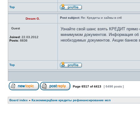
Top
Post subject:
Re: Кредиты и займы в спб
Dream G.
Guest
Узнайте свой шанс взять КРЕДИТ прямо 
минимумом документов. Информация об А
Joined:
22.03.2012
необходимых документов. Акции банков в
Posts:
6836
Top
Page
6517
of
4413
[ 6496 posts ]
Board index
»
Казкоммерцбанк кредиты рефинансирование мсп