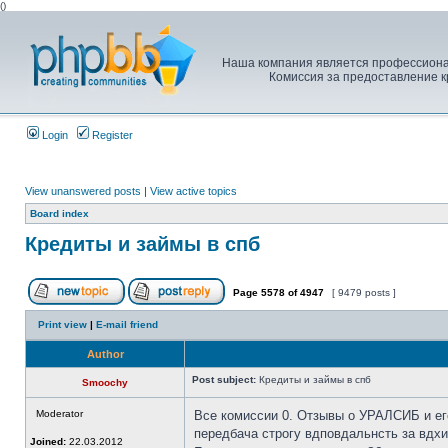
(
)
Наша компания является профессионал
Комиссия за предоставление кр
Login
Register
View unanswered posts
|
View active topics
Board index
Кредиты и займы в спб
Page
5578
of
4947
[ 9479 posts ]
Print view
|
E-mail friend
Author
Post subject:
Кредиты и займы в спб
Smoochy
Moderator
Все комиссии 0. Отзывы о УРАЛСИБ и ег
передбача строгу вдповдальнсть за вдх
Joined:
22.03.2012