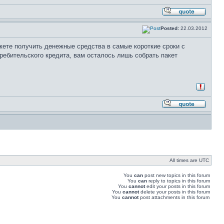
Posted:
22.03.2012
ете получить денежные средства в самые короткие сроки с
ебительского кредита, вам осталось лишь собрать пакет
All times are UTC
You
can
post new topics in this forum
You
can
reply to topics in this forum
You
cannot
edit your posts in this forum
You
cannot
delete your posts in this forum
You
cannot
post attachments in this forum