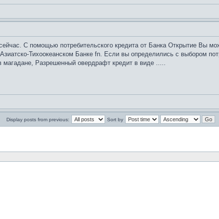
сейчас. С помощью потребительского кредита от Банка Открытие Вы мож
зиатско-Тихоокеанском Банке fn. Если вы определились с выбором потр
 магадане, Разрешенный овердрафт кредит в виде .....
Display posts from previous:
Sort by