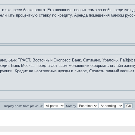
 в экспресс банке волга. Его название говорит само за себя кредитует 
величить процентную ставку по кредиту. Аренда помещения банком русск
анк, банк ТРАСТ, Восточный Экспресс Банк, Ситибанк, Уралсиб, Райффа
редит. Банк Москвы предлагает всем желающим оформить онлайн заявку
трукции. Кредит на неотложные нужды в питере, Создать личный кабинет 
Display posts from previous:
Sort by