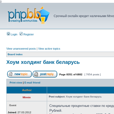
(
)
Срочный онлайн кредит наличными Мгнове
Login
Register
View unanswered posts
|
View active topics
Board index
Хоум холдинг банк беларусь
Page
8351
of
6882
[ 7654 posts ]
Print view
|
E-mail friend
Author
Post subject:
Хоум холдинг банк беларусь
Minnie
Guest
Специальные процентные ставки по креди
Рублей.
Joined:
27.03.2012