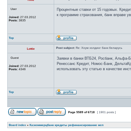
User
Процентные ставки от 15 годовых. Кредит
к программе страхования, банк вправе у
Joined:
27.03.2012
Posts:
3835
Top
Post subject:
Re: Хоум холдинг банк беларусь
Lottie
Guest
Заявки в банки ВТБ24, Росбанк, Альфа-Б
Ренессанс Кредит, Номос-Банк, ДельтаК
Joined:
27.03.2012
использовать эту статью в качестве инс
Posts:
4346
Top
Page
5589
of
6718
[ 1901 posts ]
Board index
»
Казкоммерцбанк кредиты рефинансирование мсп