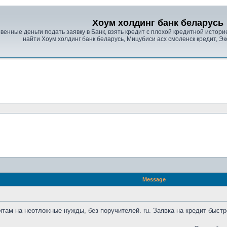
Хоум холдинг банк беларусь
нные деньги подать заявку в Банк, взять кредит с плохой кредитной историе
найти Хоум холдинг банк беларусь, Мицубиси асх смоленск кредит, Эк
Message
там на неотложные нужды, без поручителей. ru. Заявка на кредит быст