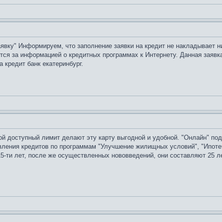
явку" Информируем, что заполнение заявки на кредит не накладывает ни
аются за информацией о кредитных программах к Интернету. Данная заяв
 кредит банк екатеринбург.
шой доступный лимит делают эту карту выгодной и удобной. "Онлайн" п
ления кредитов по программам "Улучшение жилищных условий", "Ипотеч
-ти лет, после же осуществленных нововведений, они составляют 25 лет