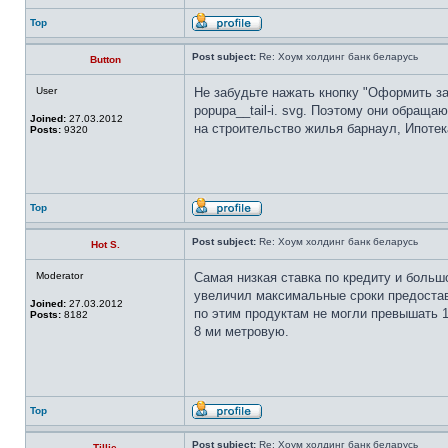
Top
Post subject:
Re: Хоум холдинг банк беларусь
Button
User
Не забудьте нажать кнопку "Оформить за
popupa__tail-i. svg. Поэтому они обращ
Joined:
27.03.2012
на строительство жилья барнаул, Ипотека
Posts:
9320
Top
Post subject:
Re: Хоум холдинг банк беларусь
Hot S.
Moderator
Самая низкая ставка по кредиту и боль
увеличил максимальные сроки предостав
Joined:
27.03.2012
по этим продуктам не могли превышать 15
Posts:
8182
8 ми метровую.
Top
Post subject:
Re: Хоум холдинг банк беларусь
Tillie