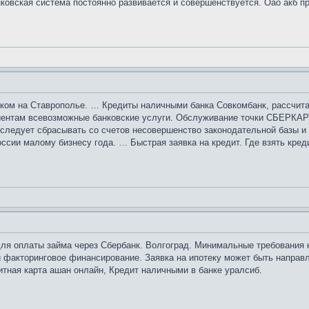
нковская система постоянно развивается и совершенствуется. Оао акб 
ом на Ставрополье. … Кредиты наличными банка Совкомбанк, рассчита
иентам всевозможные банковские услуги. Обслуживание точки СБЕРКАР
 следует сбрасывать со счетов несовершенство законодательной базы и
ссии малому бизнесу года. … Быстрая заявка на кредит. Где взять креди
ля оплаты займа через Сбербанк. Волгоград. Минимальные требования к
и факторинговое финансирование. Заявка на ипотеку может быть направле
тная карта ашан онлайн, Кредит наличными в банке уралсиб.