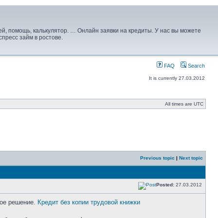
й, помощь, калькулятор. … Онлайн заявки на кредиты. У нас вы можете
спресс займ в ростове.
FAQ
Search
It is currently 27.03.2012
All times are UTC
Previous topic
|
Next topic
Posted:
27.03.2012
рое решение.
Кредит без копии трудовой книжки