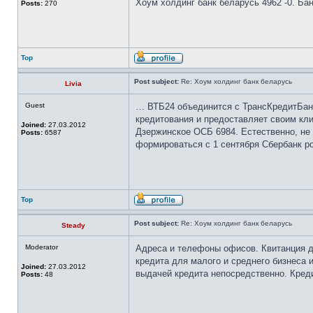
Хоум холдинг банк беларусь 4962 -0. Ба
Posts:
270
Top
Post subject:
Re: Хоум холдинг банк беларусь
Livia
Guest
… ВТБ24 объединится с ТрансКредитБанк
кредитования и предоставляет своим кл
Joined:
27.03.2012
Дзержинское ОСБ 6984. Естественно, не
Posts:
6587
формироваться с 1 сентября Сбербанк ро
Top
Post subject:
Re: Хоум холдинг банк беларусь
Steady
Moderator
Адреса и телефоны офисов. Квитанция д
кредита для малого и среднего бизнеса 
Joined:
27.03.2012
выдачей кредита непосредственно. Креди
Posts:
48