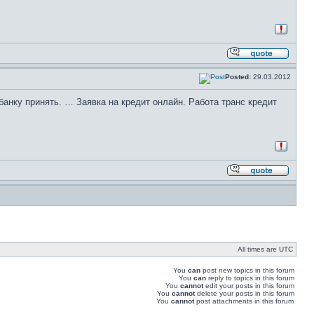
Posted:
29.03.2012
банку принять. … Заявка на кредит онлайн. Работа транс кредит
All times are UTC
You
can
post new topics in this forum
You
can
reply to topics in this forum
You
cannot
edit your posts in this forum
You
cannot
delete your posts in this forum
You
cannot
post attachments in this forum