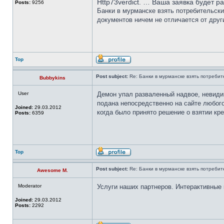
Http73verdict. … Ваша заявка будет 
Posts:
9256
Банки в мурманске взять потребительски
документов ничем не отличается от друг
Top
Post subject:
Re: Банки в мурманске взять потребит
Bubbykins
User
Демон упал разваленный надвое, невиди
подана непосредственно на сайте любого 
Joined:
29.03.2012
когда было принято решение о взятии кр
Posts:
6359
Top
Post subject:
Re: Банки в мурманске взять потребит
Awesome M.
Moderator
Услуги наших партнеров. Интерактивные 
Joined:
29.03.2012
Posts:
2292