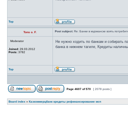
Top
Post subject:
Re: Банки в мурманске взять потребит
Tons o. F.
Moderator
Не нужно ходить по банкам и собирать па
банка в нижнем тагиле, Кредиты наличны
Joined:
29.03.2012
Posts:
3782
Top
Page
4607
of
570
[ 2078 posts ]
Board index
»
Казкоммерцбанк кредиты рефинансирование мсп