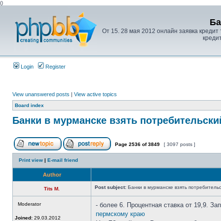
(
)
Ба
От 15. 28 мая 2012 онлайн заявка кредит 
креди
Login
Register
View unanswered posts
|
View active topics
Board index
Банки в мурманске взять потребительски
Page
2536
of
3849
[ 3097 posts ]
Print view
|
E-mail friend
Author
Post subject:
Банки в мурманске взять потребительс
Tits M.
Moderator
- более 6. Процентная ставка от 19,9. З
пермскому краю
Joined:
29.03.2012