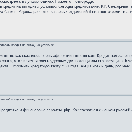
рассмотрена в лучших банках Нижнего Новгорода.
й кредит на выгодных условиях Сегодня кредитование. KP. Сенсорные т
их банков. Адреса расчетно-кассовых отделений банка центркредит в ал
ельский кредит на выгодных условиях
мым, но как оказалось очень эффективным клинком. Кредит под залог н
банка, что является очень удобным для потенциального заемщика. b-scro
едита. Оформить кредитную карту с 21 года, Акция новый день, росбанк.
ельский кредит на выгодных условиях
кредитные и финансовые сервисы. php. Как свезаться с банком русский 