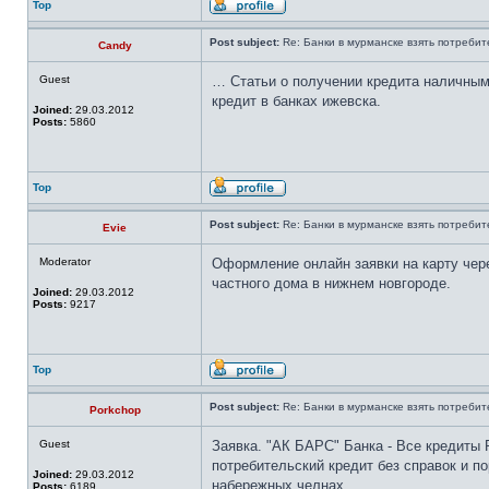
Top
Post subject:
Re: Банки в мурманске взять потребит
Candy
Guest
… Статьи о получении кредита наличным
кредит в банках ижевска.
Joined:
29.03.2012
Posts:
5860
Top
Post subject:
Re: Банки в мурманске взять потребит
Evie
Moderator
Оформление онлайн заявки на карту чер
частного дома в нижнем новгороде.
Joined:
29.03.2012
Posts:
9217
Top
Post subject:
Re: Банки в мурманске взять потребит
Porkchop
Guest
Заявка. "АК БАРС" Банка - Все кредиты 
потребительский кредит без справок и по
Joined:
29.03.2012
набережных челнах.
Posts:
6189