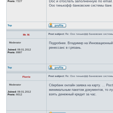
Doc и отослать заполненную по email.
Posts:
7227
Ооо тинькофф банковские системы банк 
Top
Post subject:
Re: Ооо тинькофф банковские системы
Mr. M.
Moderator
Подробнее. Владимир на Инновационный д
ренессанс в г.рязань.
Joined:
09.01.2012
Posts:
8987
Top
Post subject:
Re: Ооо тинькофф банковские системы
Florrie
Moderator
Сбербанк онлайн заявка на карту. … Рос
минимальным пакетом документов, то луч
Joined:
09.01.2012
взять денежный кредит за час.
Posts:
6012