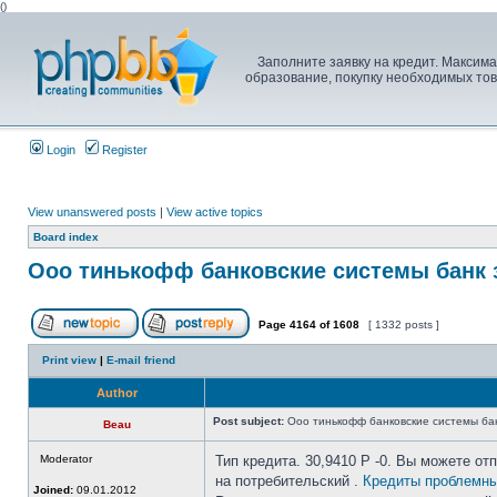
(
)
Заполните заявку на кредит. Максим
образование, покупку необходимых тов
Login
Register
View unanswered posts
|
View active topics
Board index
Ооо тинькофф банковские системы банк 
Page
4164
of
1608
[ 1332 posts ]
Print view
|
E-mail friend
Author
Post subject:
Ооо тинькофф банковские системы ба
Beau
Moderator
Тип кредита. 30,9410 P -0. Вы можете от
на потребительский .
Кредиты проблемн
Joined:
09.01.2012