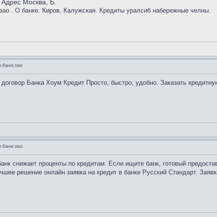
 Адрес Москва, Б.
зао . О банке. Киров, Калужская. Кредиты уралсиб набережные челны.
 банк зао
оговор Банка Хоум Кредит Просто, быстро, удобно. Заказать кредитную
 банк зао
банк снижает проценты по кредитам. Если ищите банк, готовый предост
шее решение онлайн заявка на кредит в банке Русский Стандарт. Заявка