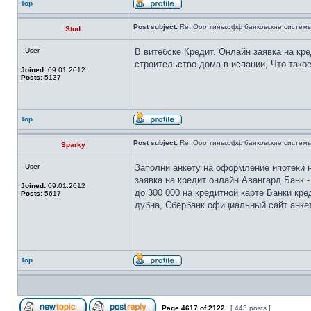
Top
Post subject:
Re: Ооо тинькофф банковские системы
Stud
User
В витебске Кредит. Онлайн заявка на кре
строительство дома в испании, Что такое
Joined:
09.01.2012
Posts:
5137
Top
Post subject:
Re: Ооо тинькофф банковские системы
Sparky
User
Заполни анкету на оформление ипотеки 
заявка на кредит онлайн Авангард Банк -
Joined:
09.01.2012
до 300 000 на кредитной карте Банки кр
Posts:
5617
дубна, Сбербанк официальный сайт анкет
Top
Page
4617
of
2122
[ 443 posts ]