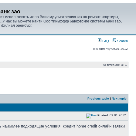
анк зао
дит использовать их по Вашему усмотрению как на ремонт квартиры,
. У нас вы можете найти Ооо тинькофф банковские системы банк зао,
 филиал оренбург.
FAQ
Search
It is currently 09.01.2012
All times are UTC
Previous topic
|
Next topic
Posted:
09.01.2012
ть наиболее подходящие условия. кредит home credit онлайн заявки