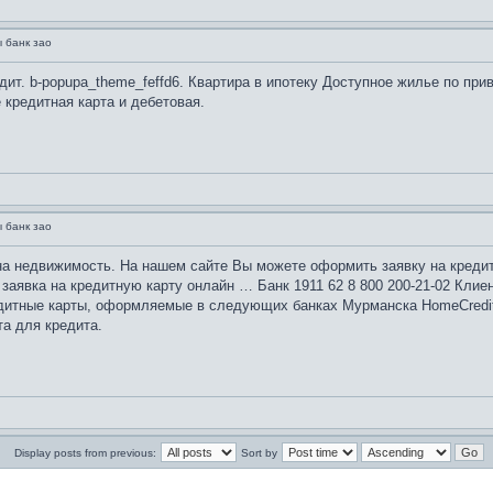
 банк зао
дит. b-popupa_theme_feffd6. Квартира в ипотеку Доступное жилье по при
 кредитная карта и дебетовая.
 банк зао
на недвижимость. На нашем сайте Вы можете оформить заявку на кредит
 заявка на кредитную карту онлайн … Банк 1911 62 8 800 200-21-02 Клиен
едитные карты, оформляемые в следующих банках Мурманска HomeCredit B
а для кредита.
Display posts from previous:
Sort by