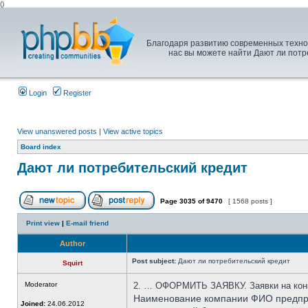
(
)
Благодаря развитию современных техноло
нас вы можете найти Дают ли потр
Login
Register
View unanswered posts
|
View active topics
Board index
Дают ли потребительский кредит
Page
3035
of
9470
[ 1568 posts ]
Print view
|
E-mail friend
Author
Post subject:
Дают ли потребительский кредит
Squirt
Moderator
2. … ОФОРМИТЬ ЗАЯВКУ. Заявки на конк
Наименование компании ФИО предприн
Joined:
24.06.2012