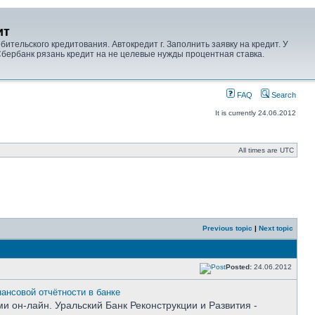
ит
тельского кредитования. Автокредит г. Заполнить заявку на кредит. У
Сбербанк рязань кредит на не целевые нужды процентная ставка.
FAQ
Search
It is currently 24.06.2012
All times are UTC
Previous topic
|
Next topic
Posted:
24.06.2012
нсовой отчётности в банке
 он-лайн. Уральский Банк Реконструкции и Развития -