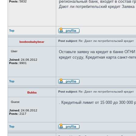
региональный банк, входит в состав 
Posts:
5832
Дают ли потребительский кредит Заявка 
Top
Post subject:
Re: Дают ли потребительский кредит
booboobabybear
User
Оставьте заявку на кредит в банке ОГНИ
кредит ссуду, Кредитная карта санкт-пет
Joined:
24.06.2012
Posts:
9901
Top
Post subject:
Re: Дают ли потребительский кредит
Bubba
Guest
. Кредитный лимит от 15 000 до 300 000 
Joined:
24.06.2012
Posts:
2117
Top