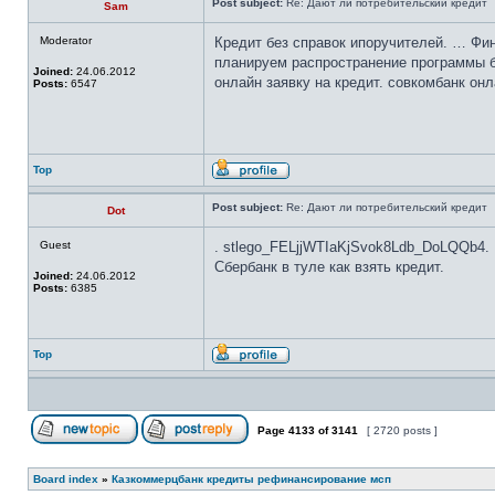
Post subject:
Re: Дают ли потребительский кредит
Sam
Moderator
Кредит без справок ипоручителей. … Фи
планируем распространение программы бе
Joined:
24.06.2012
онлайн заявку на кредит. совкомбанк онл
Posts:
6547
Top
Post subject:
Re: Дают ли потребительский кредит
Dot
Guest
. stlego_FELjjWTIaKjSvok8Ldb_DoLQQb4. 
Сбербанк в туле как взять кредит.
Joined:
24.06.2012
Posts:
6385
Top
Page
4133
of
3141
[ 2720 posts ]
Board index
»
Казкоммерцбанк кредиты рефинансирование мсп