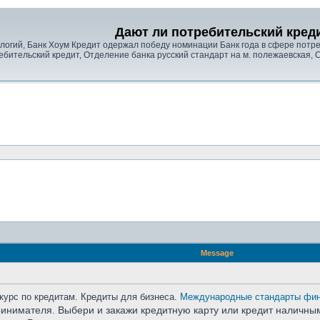
Дают ли потребительский кред
гий, Банк Хоум Кредит одержал победу номинации Банк года в сфере потреби
ебительский кредит, Отделение банка русский стандарт на м. полежаевская, 
Message
урс по кредитам. Кредиты для бизнеса.
Международные стандарты фина
имателя. Выбери и закажи кредитную карту или кредит наличными