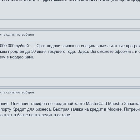
ит в санткт-петербурге
1 000 000 рублей. … Срок подачи заявок на специальные льготные прог
вы продлен до 30 июня текущего года. Здесь Вы сможете оформить и от
еку в нордео банк.
ит в санткт-петербурге
ния. Описание тарифов по кредитной карте MasterCard Maestro Запаска
орту Кредит для бизнеса. Быстрая заявка на кредит в Москве. Потреби
онтакт в банке центркредит в астане.