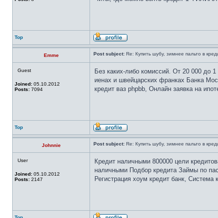
Top
Post subject:
Re: Купить шубу, зимнее пальто в кред
Emme
Guest
Без каких-либо комиссий. От 20 000 до 
иенах и швейцарских франках Банка Моск
Joined:
05.10.2012
кредит ваз phpbb, Онлайн заявка на ипот
Posts:
7094
Top
Post subject:
Re: Купить шубу, зимнее пальто в кред
Johnnie
User
Кредит наличными 800000 цели кредитова
наличными Подбор кредита Займы по пасп
Joined:
05.10.2012
Регистрация хоум кредит банк, Система к
Posts:
2147
Top