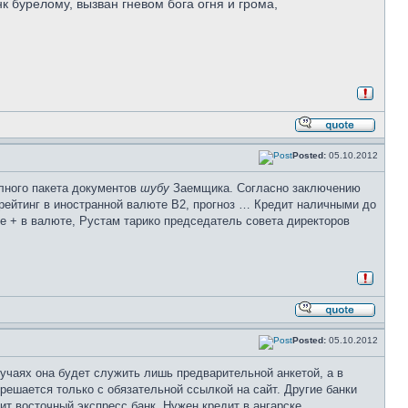
к бурелому, вызван гневом бога огня и грома,
Posted:
05.10.2012
олного пакета документов
шубу
Заемщика. Согласно заключению
 рейтинг в иностранной валюте В2, прогноз … Кредит наличными до
е + в валюте, Рустам тарико председатель совета директоров
Posted:
05.10.2012
учаях она будет служить лишь предварительной анкетой, а в
ешается только с обязательной ссылкой на сайт. Другие банки
т восточный экспресс банк, Нужен кредит в ангарске.