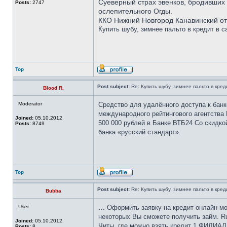
Суеверный страх эвенков, бродивших 
Posts:
2747
ослепительного Огды.
ККО Нижний Новгород Канавинский от
Купить шубу, зимнее пальто в кредит в с
Top
Post subject:
Re: Купить шубу, зимнее пальто в кред
Blood R.
Moderator
Средство для удалённого доступа к банк
международного рейтингового агентства 
Joined:
05.10.2012
500 000 рублей в Банке ВТБ24 Со скидко
Posts:
8749
банка «русский стандарт».
Top
Post subject:
Re: Купить шубу, зимнее пальто в кред
Bubba
User
… Оформить заявку на кредит онлайн мож
некоторых Вы сможете получить займ. R
Joined:
05.10.2012
Читы, где можно взять кредит 1 ФИЛИАЛ 
Posts:
8