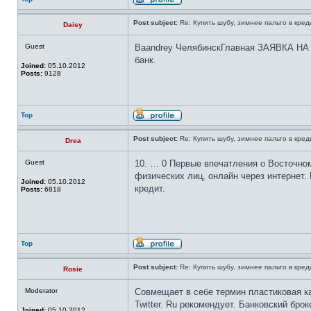
Post subject:
Re: Купить шубу, зимнее пальто в кред
Daisy
Guest
Baandrey ЧелябинскГлавная ЗАЯВКА НА К
банк.
Joined:
05.10.2012
Posts:
9128
Top
Post subject:
Re: Купить шубу, зимнее пальто в кред
Drea
Guest
10. … 0 Первые впечатления о Восточном
физических лиц, онлайн через интернет.
Joined:
05.10.2012
кредит.
Posts:
6818
Top
Post subject:
Re: Купить шубу, зимнее пальто в кред
Rosie
Moderator
Совмещает в себе термин пластиковая ка
Twitter. Ru рекомендует. Банковский бр
Joined:
05.10.2012