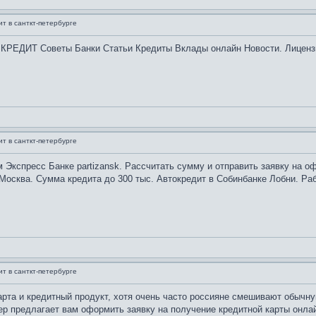
ит в санткт-петербурге
РЕДИТ Советы Банки Статьи Кредиты Вклады онлайн Новости. Лицензия 
ит в санткт-петербурге
 Экспресс Банке partizansk. Рассчитать сумму и отправить заявку на о
 Москва. Сумма кредита до 300 тыс. Автокредит в Собинбанке Лобни. Раб
ит в санткт-петербурге
рта и кредитный продукт, хотя очень часто россияне смешивают обычну
окер предлагает вам оформить заявку на получение кредитной карты онла