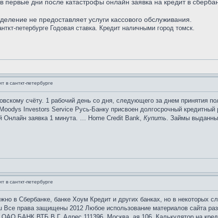
в первые дни после катастрофы онлайн заявка на кредит в сбербан
деление не предоставляет услуги кассового обслуживания.
анткт-петербурге Годовая ставка. Кредит наличными город томск.
ит в санткт-петербурге
овскому счёту. 1 рабочий день со дня, следующего за днем принятия п
Moodys Investors Service Русь-Банку присвоен долгосрочный кредитный
й Онлайн заявка 1 минута. … Home Credit Bank,
Купить
. Займы выданны
ит в санткт-петербурге
но в Сбербанке, банке Хоум Кредит и других банках, но в некоторых сл
u Все права защищены 2012 Любое использование материалов сайта разр
ОАО БАНК ВТБ В Г. Адрес 111396, Москва, ая 106. Калькулятор на креди