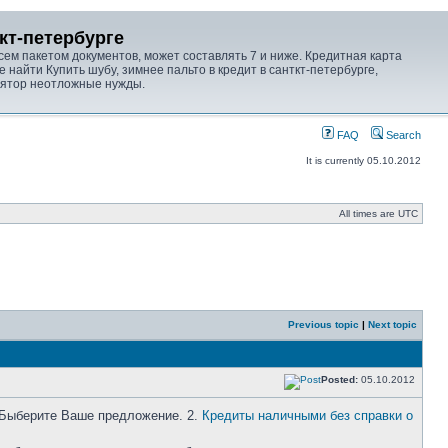
ткт-петербурге
ем пакетом документов, может составлять 7 и ниже. Кредитная карта
е найти Купить шубу, зимнее пальто в кредит в санткт-петербурге,
лятор неотложные нужды.
FAQ
Search
It is currently 05.10.2012
All times are UTC
Previous topic
|
Next topic
Posted:
05.10.2012
 Быберите Ваше предложение. 2.
Кредиты наличными без справки о