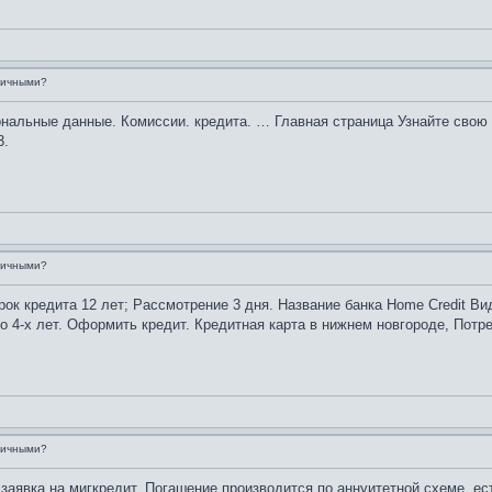
аличными?
нальные данные. Комиссии. кредита. … Главная страница Узнайте свою
3.
аличными?
рок кредита 12 лет; Рассмотрение 3 дня. Название банка Home Credit В
до 4-х лет. Оформить кредит. Кредитная карта в нижнем новгороде, Потр
аличными?
у заявка на мигкредит. Погашение производится по аннуитетной схеме, 