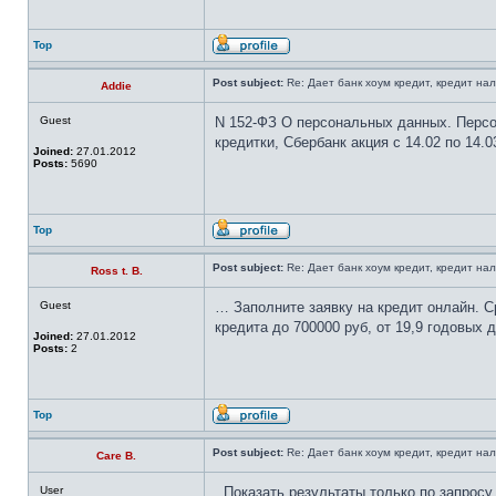
Top
Post subject:
Re: Дает банк хоум кредит, кредит н
Addie
Guest
N 152-ФЗ О персональных данных. Персо
кредитки, Сбербанк акция с 14.02 по 14.0
Joined:
27.01.2012
Posts:
5690
Top
Post subject:
Re: Дает банк хоум кредит, кредит н
Ross t. B.
Guest
… Заполните заявку на кредит онлайн. С
кредита до 700000 руб, от 19,9 годовых 
Joined:
27.01.2012
Posts:
2
Top
Post subject:
Re: Дает банк хоум кредит, кредит н
Care B.
User
. Показать результаты только по запрос