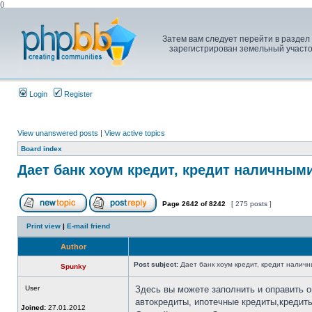
(
)
Затем вам следует перейти в раздел
зарегистрирован земельный участо
Login
Register
View unanswered posts
|
View active topics
Board index
Дает банк хоум кредит, кредит наличным
Page
2642
of
8242
[ 275 posts ]
Print view
|
E-mail friend
Author
Post subject:
Дает банк хоум кредит, кредит налич
Spunky
User
Здесь вы можете заполнить и оправить 
автокредиты, ипотечные кредиты,кредиты
Joined:
27.01.2012