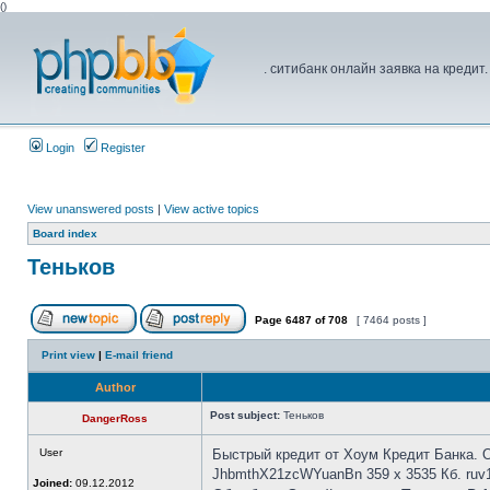
(
)
. ситибанк онлайн заявка на кредит
Login
Register
View unanswered posts
|
View active topics
Board index
Теньков
Page
6487
of
708
[ 7464 posts ]
Print view
|
E-mail friend
Author
Post subject:
Теньков
DangerRoss
User
Быстрый кредит от Хоум Кредит Банк
JhbmthX21zcWYuanBn 359 x 3535 Кб. ruv1
Joined:
09.12.2012