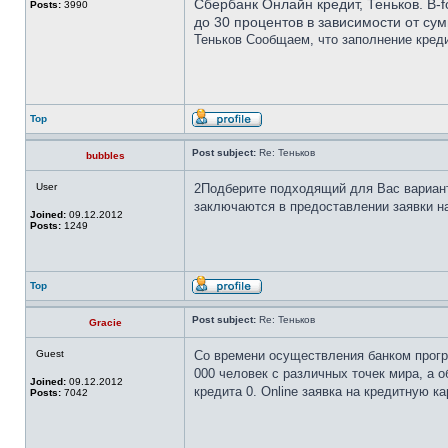
Сбербанк Онлайн кредит,
Теньков
. B-
Posts:
3990
до 30 процентов в зависимости от су
Теньков Сообщаем, что заполнение креди
Top
Post subject:
Re: Теньков
bubbles
User
2Подберите подходящий для Вас вариант. 
заключаются в предоставлении заявки на 
Joined:
09.12.2012
Posts:
1249
Top
Post subject:
Re: Теньков
Gracie
Guest
Со времени осуществления банком програ
000 человек с различных точек мира, а 
Joined:
09.12.2012
кредита 0. Online заявка на кредитную 
Posts:
7042