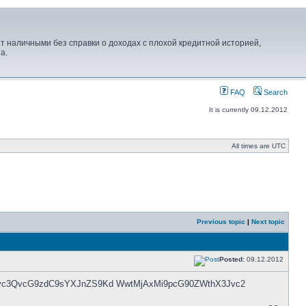
дит наличными без справки о доходах с плохой кредитной историей,
а.
FAQ
Search
It is currently 09.12.2012
All times are UTC
Previous topic
|
Next topic
Posted:
09.12.2012
Bvc3QvcG9zdC9sYXJnZS9Kd WwtMjAxMi9pcG90ZWthX3Jvc2