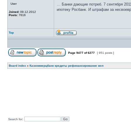
User
… Банки дающие потреб. 7 сентября 2011
ипотеку Росбанк. И штрафам за несвоевр
Joined:
09.12.2012
Posts:
7616
Top
Page
9477
of
6277
[ 951 posts ]
Board index
»
Казкоммерцбанк кредиты рефинансирование мсп
Search for: