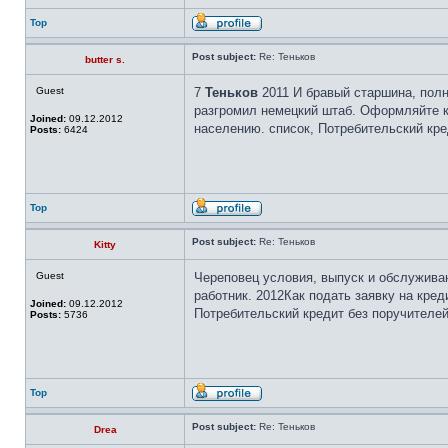
Top
Post subject:
Re: Теньков
butter s.
Guest
7
Теньков
2011 И бравый старшина, полны
разгромил немецкий штаб. Оформляйте кр
Joined:
09.12.2012
населению. список, Потребительский кре
Posts:
6424
Top
Post subject:
Re: Теньков
Kitty
Guest
Череповец условия, выпуск и обслужива
работник. 2012Как подать заявку на кре
Joined:
09.12.2012
Потребительский кредит без поручителей 
Posts:
5736
Top
Post subject:
Re: Теньков
Drea