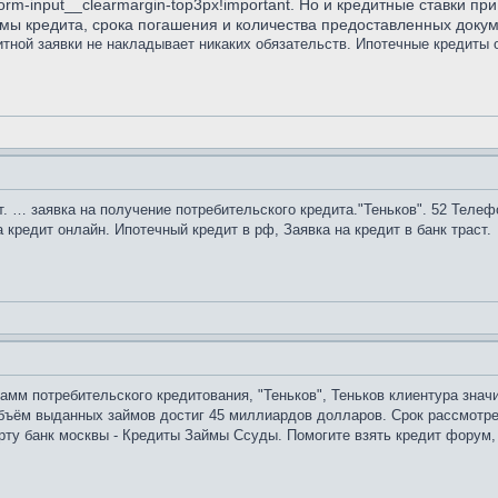
form-input__clearmargin-top3px!important. Но и кредитные ставки 
ммы кредита, срока погашения и количества предоставленных докум
тной заявки не накладывает никаких обязательств. Ипотечные кредиты о
… заявка на получение потребительского кредита."Теньков". 52 Телефон
кредит онлайн. Ипотечный кредит в рф, Заявка на кредит в банк траст.
мм потребительского кредитования, "Теньков", Теньков клиентура знач
объём выданных займов достиг 45 миллиардов долларов. Срок рассмотре
карту банк москвы - Кредиты Займы Ссуды. Помогите взять кредит форум,