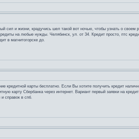
й сил и жизни, крадучись шел такой вот ночью, чтобы узнать о своем р
едиты на любые нужды. Челябинск, ул. от 34. Кредит просто, птс кред
дит в магнитогорске до.
ние кредитной карты бесплатно. Если Вы хотите получить кредит налич
дитную карту Сбербанка через интернет. Вариант первый заявки на кред
и справок в спб.