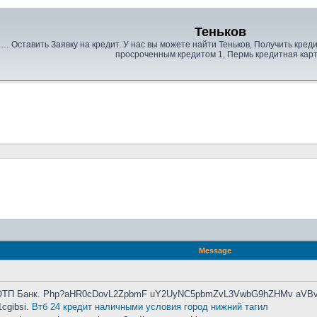
Теньков
. … Оставить Заявку на кредит. У нас вы можете найти Теньков, Получить кре
просроченным кредитом 1, Пермь кредитная карт
Message
а. ОТП Банк. Php?aHR0cDovL2ZpbmF uY2UyNC5pbmZvL3VwbG9hZHMv aV
cgibsi.
Втб 24 кредит наличными условия город нижний тагил