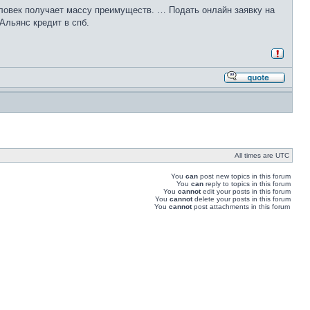
человек получает массу преимуществ. … Подать онлайн заявку на
Альянс кредит в спб.
All times are UTC
You
can
post new topics in this forum
You
can
reply to topics in this forum
You
cannot
edit your posts in this forum
You
cannot
delete your posts in this forum
You
cannot
post attachments in this forum