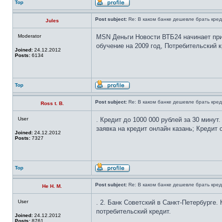
Top
Post subject:
Re: В каком банке дешевле брать кред
Jules
Moderator
MSN Деньги Новости ВТБ24 начинает прин
обучение на 2009 год, Потребительский к
Joined:
24.12.2012
Posts:
6134
Top
Post subject:
Re: В каком банке дешевле брать кред
Ross t. B.
User
. Кредит до 1000 000 рублей за 30 минут
заявка на кредит онлайн казань; Кредит 
Joined:
24.12.2012
Posts:
7327
Top
Post subject:
Re: В каком банке дешевле брать кред
He H. M.
User
. 2. Банк Советский в Санкт-Петербурге
потребительский кредит.
Joined:
24.12.2012
Posts:
8761