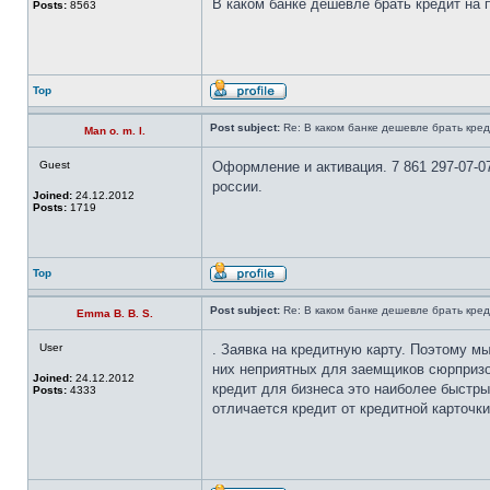
В каком банке дешевле брать кредит на 
Posts:
8563
Top
Post subject:
Re: В каком банке дешевле брать кред
Man o. m. l.
Guest
Оформление и активация. 7 861 297-07-07
россии.
Joined:
24.12.2012
Posts:
1719
Top
Post subject:
Re: В каком банке дешевле брать кред
Emma B. B. S.
User
. Заявка на кредитную карту. Поэтому м
них неприятных для заемщиков сюрпризо
Joined:
24.12.2012
кредит для бизнеса это наиболее быстр
Posts:
4333
отличается кредит от кредитной карточк