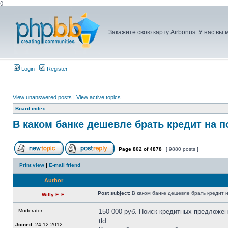
(
)
. Закажите свою карту Airbonus. У нас в
Login
Register
View unanswered posts
|
View active topics
Board index
В каком банке дешевле брать кредит на 
Page
802
of
4878
[ 9880 posts ]
Print view
|
E-mail friend
Author
Post subject:
В каком банке дешевле брать кредит н
Willy F. F.
Moderator
150 000 руб. Поиск кредитных предложен
tld.
Joined:
24.12.2012