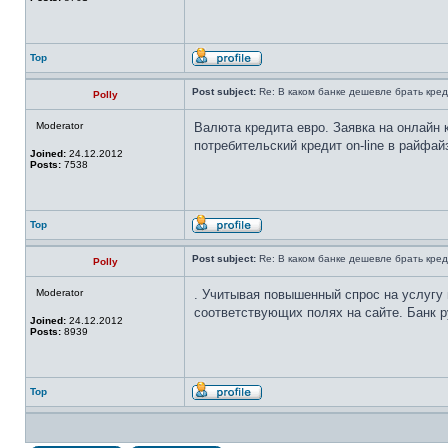
Top
Post subject:
Re: В каком банке дешевле брать кред
Polly
Moderator
Валюта кредита евро. Заявка на онлайн
потребительский кредит on-line в райфайз
Joined:
24.12.2012
Posts:
7538
Top
Post subject:
Re: В каком банке дешевле брать кред
Polly
Moderator
. Учитывая повышенный спрос на услугу 
соответствующих полях на сайте. Банк р
Joined:
24.12.2012
Posts:
8939
Top