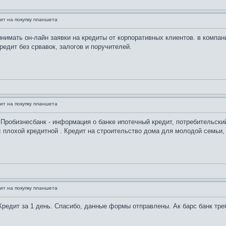
ит на покупку планшета
имать он-лайн заявки на кредиты от корпоративных клиентов. в компан
редит без срвавок, залогов и поручителей.
ит на покупку планшета
. Пробизнесбанк - информация о банке ипотечный кредит, потребительски
с плохой кредитной . Кредит на строительство дома для молодой семьи, 
ит на покупку планшета
. Кредит за 1 день. Спасибо, данные формы отправлены. Ак барс банк тр