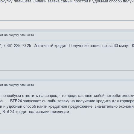
покупку планшета Онлайн заявка самый простой и удобный способ получит
ит на покупку планшета
, 7 861 225-90-25. Ипотечный кредит. Получение наличных за 30 минут. 
ит на покупку планшета
ы попробуем ответить на вопрос, что представляют собой потребительски
в. … ВТБ24 запускает он-лайн заявку на получение кредита для корпор
ый и удобный способ найти кредитное предложение, значительно эконо
и, Втб 24 кредит наличными физлицам.