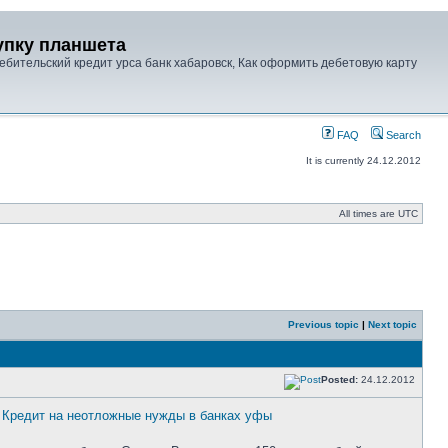
упку планшета
ребительский кредит урса банк хабаровск, Как оформить дебетовую карту
FAQ
Search
It is currently 24.12.2012
All times are UTC
Previous topic
|
Next topic
Posted:
24.12.2012
.
Кредит на неотложные нужды в банках уфы