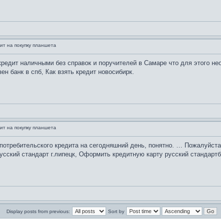
ит на покупку планшета
 кредит наличными без справок и поручителей в Самаре что для этого 
ен банк в спб, Как взять кредит новосибирк.
ит на покупку планшета
потребительского кредита на сегодняшний день, понятно. … Пожалуйста
усский стандарт г.липецк, Оформить кредитную карту русский стандартб
Display posts from previous:
Sort by