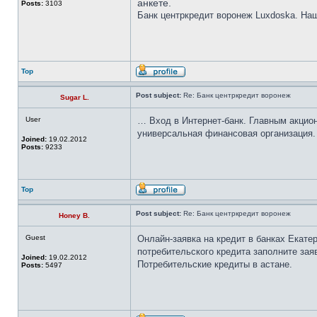
анкете.
Posts:
3103
Банк центркредит воронеж Luxdoska. Наш
Top
Post subject:
Re: Банк центркредит воронеж
Sugar L.
User
… Вход в Интернет-банк. Главным акцион
универсальная финансовая организация. 
Joined:
19.02.2012
Posts:
9233
Top
Post subject:
Re: Банк центркредит воронеж
Honey B.
Guest
Онлайн-заявка на кредит в банках Екат
потребительского кредита заполните зая
Joined:
19.02.2012
Потребительские кредиты в астане.
Posts:
5497