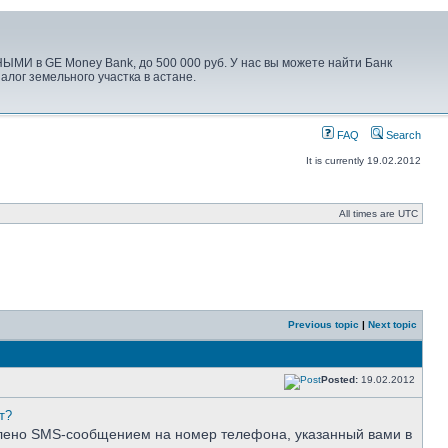
ЫМИ в GE Money Bank, до 500 000 руб. У нас вы можете найти Банк
алог земельного участка в астане.
FAQ
Search
It is currently 19.02.2012
All times are UTC
Previous topic
|
Next topic
Posted:
19.02.2012
т?
влено SMS-сообщением на номер телефона, указанный вами в