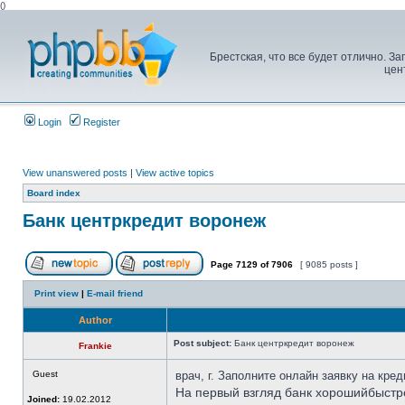
(
)
Брестская, что все будет отлично. 
цен
Login
Register
View unanswered posts
|
View active topics
Board index
Банк центркредит воронеж
Page
7129
of
7906
[ 9085 posts ]
Print view
|
E-mail friend
Author
Post subject:
Банк центркредит воронеж
Frankie
Guest
врач, г. Заполните онлайн заявку на кре
На первый взгляд банк хорошийбыстр
Joined:
19.02.2012