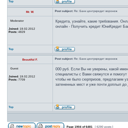
Top
Post subject:
Re: Банк центркредит воронеж
Mr. W.
Moderator
Кредита, узнайте, какие требования. Он
онлайн - Получить кредит ЮниКредит Бан
Joined:
19.02.2012
Posts:
4829
Top
Post subject:
Re: Банк центркредит воронеж
Beautiful F.
Guest
000 руб. Если Вы не уверены, какой име
специалисты с Вами свяжутся и помогут
Joined:
19.02.2012
чтобы не было сюрпризов, предлагаем уз
Posts:
7709
затененных мест и уже почти доплыл до 
Top
Page
1904
of
6481
[ 6290 posts ]