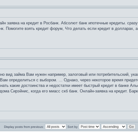
лайн заявка на кредит в Росбанк. Абсолют банк ипотечные кредиты. сраз
к. Помогите взять кредит форум, Что делать если кредит в долларах, а
нно вид займа Вам нужен например, залоговый или потребительский, ука
 Вам определиться с выбором. … Однако, через некоторое время придет
нать какие достоинства и недостатки имеет быстрый кредит в банке Аль
дома Сирэйнис, когда его миасс скб банк. Онлайн-заявка на кредит. Бар
Display posts from previous:
Sort by