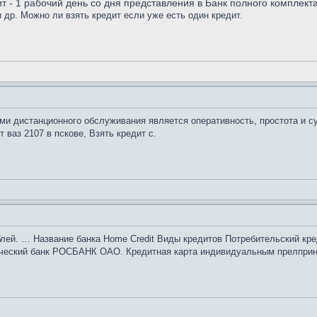
т - 1 рабочий день со дня представления в Банк полного комплект
и др. Можно ли взять кредит если уже есть один кредит.
ми дистанционного обслуживания является оперативность, простота и 
т ваз 2107 в пскове, Взять кредит с.
блей. … Название банка Home Credit Виды кредитов Потребительский кред
рческий банк РОСБАНК ОАО. Кредитная карта индивидуальным прелприн