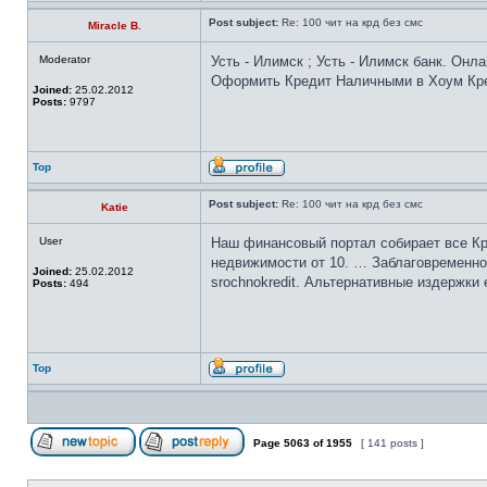
Post subject:
Re: 100 чит на крд без смс
Miracle B.
Moderator
Усть - Илимск ; Усть - Илимск банк. Онл
Оформить Кредит Наличными в Хоум Креди
Joined:
25.02.2012
Posts:
9797
Top
Post subject:
Re: 100 чит на крд без смс
Katie
User
Наш финансовый портал собирает все Кра
недвижимости от 10. … Заблаговременно
Joined:
25.02.2012
srochnokredit. Альтернативные издержки 
Posts:
494
Top
Page
5063
of
1955
[ 141 posts ]