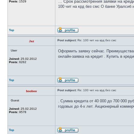
… Срок рассмотрения заявки на креди
Posts:
1529
100 чит на крд без смс О банке Уралсиб 
Top
Post subject:
Re: 100 чит на крд без смс
Jaz
User
Оформить заявку сейчас. Преимущества
онлайн-заявка на кредит . Купить в креди
Joined:
25.02.2012
Posts:
6262
Top
Post subject:
Re: 100 чит на крд без смс
booboo
Guest
. Сумма кредита от 40 000 до 700 000 ру
годовых до 4-х лет. Акционерный комме
Joined:
25.02.2012
Posts:
9578
Top