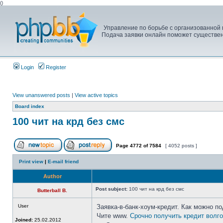
(
)
Управление по борьбе с организованной п
Подача заявки онлайн поможет существенн
Login
Register
View unanswered posts
|
View active topics
Board index
100 чит на крд без смс
Page
4772
of
7584
[ 4052 posts ]
Print view
|
E-mail friend
Author
Post subject:
100 чит на крд без смс
Butterball B.
User
Заявка-в-банк-хоум-кредит. Как можно п
Чите www.
Срочно получить кредит волг
Joined:
25.02.2012