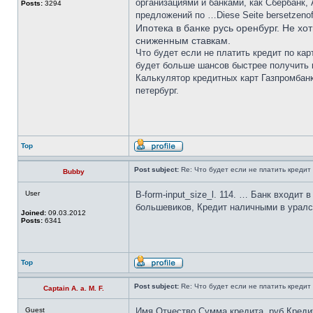
организациями и банками, как Сбербанк
Posts:
3294
предложений по …Diese Seite bersetzenof
Ипотека в банке русь оренбург. Не хо
сниженным ставкам.
Что будет если не платить кредит по ка
будет больше шансов быстрее получить 
Калькулятор кредитных карт Газпромбанк
петербург.
Top
Post subject:
Re: Что будет если не платить кредит 
Bubby
User
B-form-input_size_l. 114. … Банк входит
большевиков, Кредит наличными в уралс
Joined:
09.03.2012
Posts:
6341
Top
Post subject:
Re: Что будет если не платить кредит 
Captain A. a. M. F.
Guest
Имя Отчество Сумма кредита, руб Кредит