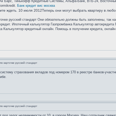
, Ак Барс, Тинькофф Кредитные Системы, Альфа-Банк, ВТБ-24, Восточны
ormikredit.
Банк кредит вис москва
тите ждеть. 10 июля 2012Теперь они могут выбрать квартиру в любо
рточке русский стандарт Они обязательно должны быть заполнены, так ка
кредит. Ипотечный калькулятор Газпромбанка Калькулятор автокредита 
а Калькулятор кредитный онлайн. Помощь в получении кредита, онлайн з
по карточке русский стандарт
 в систему страхования вкладов под номером 170 в реестре банков-учас
ибе.
по карточке русский стандарт
 под залог недвижимости от 10. в городе Москва. Наш сотрудник свяже