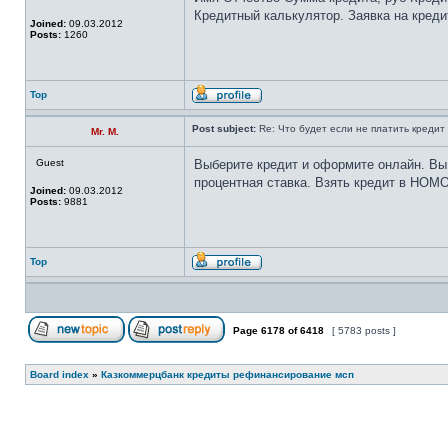
Кредитный калькулятор. Заявка на креди
Joined:
09.03.2012
Posts:
1260
Top
Post subject:
Re: Что будет если не платить кредит 
Mr. M.
Guest
Выберите кредит и оформите онлайн. Вы
процентная ставка. Взять кредит в НОМО
Joined:
09.03.2012
Posts:
9881
Top
Page
6178
of
6418
[ 5783 posts ]
Board index
»
Казкоммерцбанк кредиты рефинансирование мсп