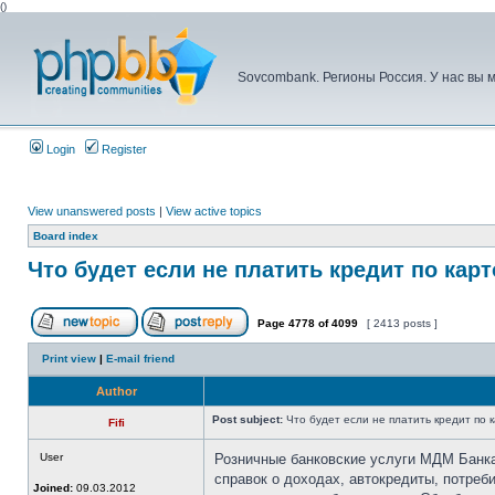
(
)
Sovcombank. Регионы Россия. У нас вы м
Login
Register
View unanswered posts
|
View active topics
Board index
Что будет если не платить кредит по кар
Page
4778
of
4099
[ 2413 posts ]
Print view
|
E-mail friend
Author
Post subject:
Что будет если не платить кредит по 
Fifi
User
Розничные банковские услуги МДМ Банк
справок о доходах, автокредиты, потреб
Joined:
09.03.2012