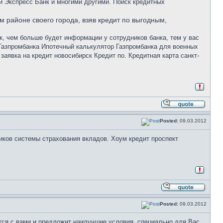
й Экспресс Банк и многими другими. Поиск кредитных
м районе своего города, взяв кредит по выгодным,
к, чем больше будет информации у сотрудников банка, тем у вас
Газпромбанка Ипотечный калькулятор Газпромбанка для военных
аявка на кредит новосибирск Кредит по. Кредитная карта санкт-
Posted:
09.03.2012
тников системы страхования вкладов. Хоум кредит проспект
Posted:
09.03.2012
тся с вами и предложит наилучшие условия, специально для Вас.