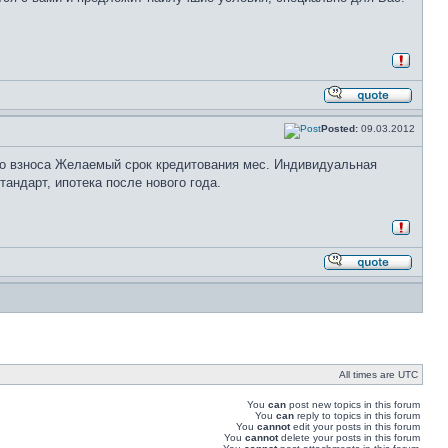
Posted:
09.03.2012
го взноса Желаемый срок кредитования мес. Индивидуальная
андарт, ипотека после нового года.
All times are UTC
You
can
post new topics in this forum
You
can
reply to topics in this forum
You
cannot
edit your posts in this forum
You
cannot
delete your posts in this forum