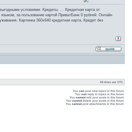
 выгодными условиями. Кредиты. … Кредитная карта от
 языком, за пользование картой ПриватБанк 0 рублей. Онлайн
уживания. Картинка 360х640 кредитная карта, Кредит без
All times are UTC
You
can
post new topics in this forum
You
can
reply to topics in this forum
You
cannot
edit your posts in this forum
You
cannot
delete your posts in this forum
You
cannot
post attachments in this forum