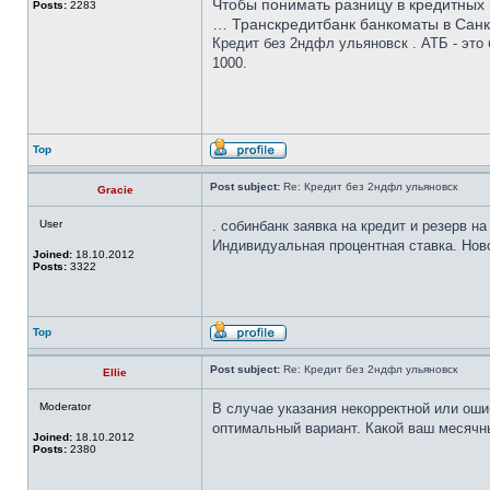
Чтобы понимать разницу в кредитных п
Posts:
2283
… Транскредитбанк банкоматы в Санкт
Кредит без 2ндфл ульяновск . АТБ - эт
1000.
Top
Post subject:
Re: Кредит без 2ндфл ульяновск
Gracie
User
. собинбанк заявка на кредит и резерв н
Индивидуальная процентная ставка. Ново
Joined:
18.10.2012
Posts:
3322
Top
Post subject:
Re: Кредит без 2ндфл ульяновск
Ellie
Moderator
В случае указания некорректной или оши
оптимальный вариант. Какой ваш месячны
Joined:
18.10.2012
Posts:
2380