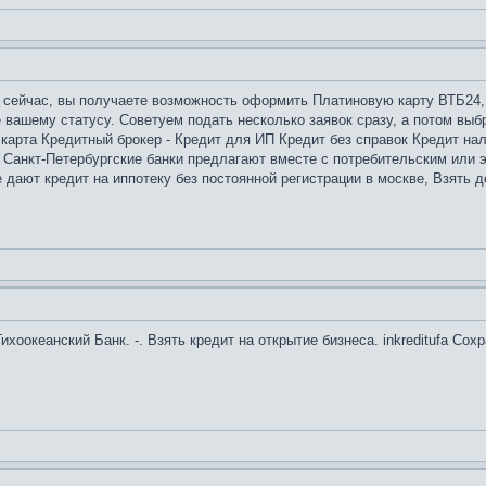
 сейчас, вы получаете возможность оформить Платиновую карту ВТБ24, 
вашему статусу. Советуем подать несколько заявок сразу, а потом выб
арта Кредитный брокер - Кредит для ИП Кредит без справок Кредит н
нкт-Петербургские банки предлагают вместе с потребительским или э
 дают кредит на иппотеку без постоянной регистрации в москве, Взять д
ихоокеанский Банк. -. Взять кредит на открытие бизнеса. inkreditufa Со