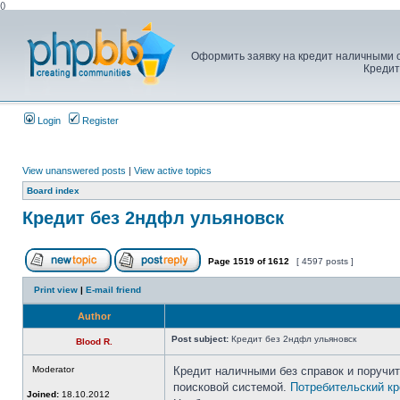
(
)
Оформить заявку на кредит наличными o
Кредит
Login
Register
View unanswered posts
|
View active topics
Board index
Кредит без 2ндфл ульяновск
Page
1519
of
1612
[ 4597 posts ]
Print view
|
E-mail friend
Author
Post subject:
Кредит без 2ндфл ульяновск
Blood R.
Moderator
Кредит наличными без справок и поручит
поисковой системой.
Потребительский кр
Joined:
18.10.2012