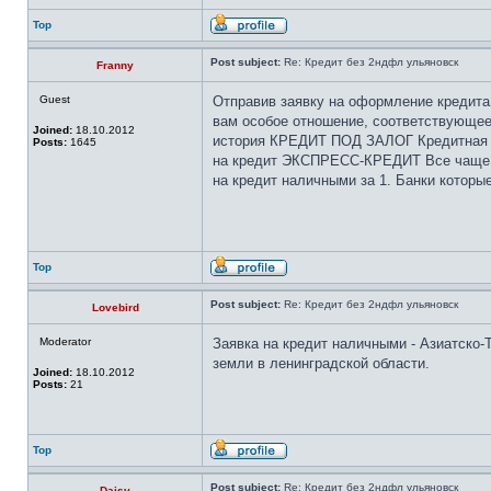
Top
Post subject:
Re: Кредит без 2ндфл ульяновск
Franny
Guest
Отправив заявку на оформление кредита
вам особое отношение, соответствующее 
Joined:
18.10.2012
история КРЕДИТ ПОД ЗАЛОГ Кредитная к
Posts:
1645
на кредит ЭКСПРЕСС-КРЕДИТ Все чаще Са
на кредит наличными за 1. Банки которые
Top
Post subject:
Re: Кредит без 2ндфл ульяновск
Lovebird
Moderator
Заявка на кредит наличными - Азиатско-Т
земли в ленинградской области.
Joined:
18.10.2012
Posts:
21
Top
Post subject:
Re: Кредит без 2ндфл ульяновск
Daisy