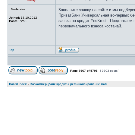
Moderator
Заполните заявку на сайте и мы подбер
ПриватБанк Универсальная во-первых бес
Joined:
18.10.2012
заявка на кредит YesKredit. Предлагаем
Posts:
7253
первоначального взноса костанай.
Top
Page
7967
of
5708
[ 9703 posts ]
Board index
»
Казкоммерцбанк кредиты рефинансирование мсп