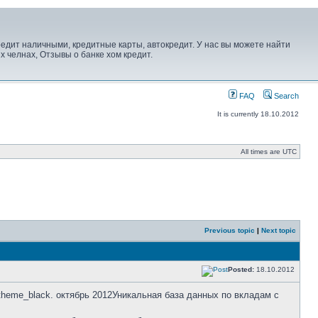
редит наличными, кредитные карты, автокредит. У нас вы можете найти
х челнах, Отзывы о банке хом кредит.
FAQ
Search
It is currently 18.10.2012
All times are UTC
Previous topic
|
Next topic
Posted:
18.10.2012
_theme_black. октябрь 2012Уникальная база данных по вкладам с