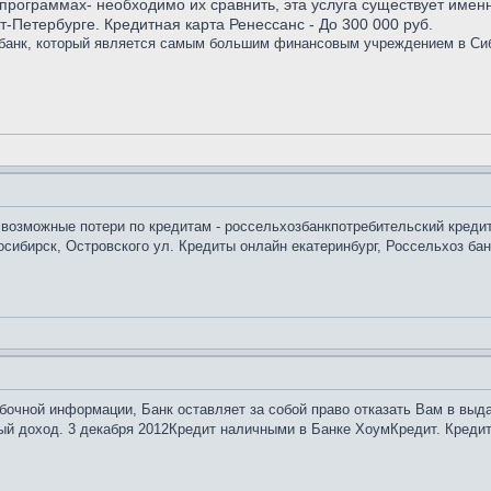
рограммах- необходимо их сравнить, эта услуга существует именно
-Петербурге. Кредитная карта Ренессанс - До 300 000 руб.
о банк, который является самым большим финансовым учреждением в С
а возможные потери по кредитам - россельхозбанкпотребительский кредит
сибирск, Островского ул. Кредиты онлайн екатеринбург, Россельхоз бан
бочной информации, Банк оставляет за собой право отказать Вам в выда
й доход. 3 декабря 2012Кредит наличными в Банке ХоумКредит. Кредит 