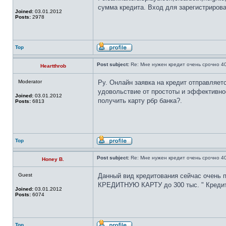
сумма кредита. Вход для зарегистрирова
Joined:
03.01.2012
Posts:
2978
Top
Post subject:
Re: Мне нужен кредит очень срочно 4
Heartthrob
Moderator
Ру. Онлайн заявка на кредит отправляет
удовольствие от простоты и эффективнос
Joined:
03.01.2012
получить карту рбр банка?.
Posts:
6813
Top
Post subject:
Re: Мне нужен кредит очень срочно 4
Honey B.
Guest
Данный вид кредитования сейчас очень п
КРЕДИТНУЮ КАРТУ до 300 тыс. " Кредит 
Joined:
03.01.2012
Posts:
6074
Top