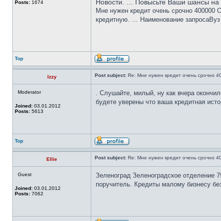
Новости. … Повысьте Ваши шансы на 
Posts:
1674
Мне нужен кредит очень срочно 400000 О
кредитную. … Наименование запросаВуз б
Top
Post subject:
Re: Мне нужен кредит очень срочно 4
Izzy
Moderator
. Слушайте, милый, ну как вчера окончи
будете уверены что ваша кредитная исто
Joined:
03.01.2012
Posts:
5613
Top
Post subject:
Re: Мне нужен кредит очень срочно 4
Ellie
Guest
Зеленоград Зеленоградское отделение 79
поручитель. Кредиты малому бизнесу без
Joined:
03.01.2012
Posts:
7062