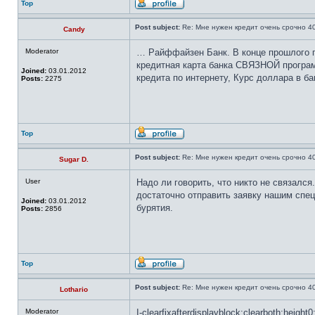
Top
Post subject:
Re: Мне нужен кредит очень срочно 4
Candy
Moderator
… Райффайзен Банк. В конце прошлого г
кредитная карта банка СВЯЗНОЙ программ
Joined:
03.01.2012
кредита по интернету, Курс доллара в б
Posts:
2275
Top
Post subject:
Re: Мне нужен кредит очень срочно 4
Sugar D.
User
Надо ли говорить, что никто не связался
достаточно отправить заявку нашим спе
Joined:
03.01.2012
бурятия.
Posts:
2856
Top
Post subject:
Re: Мне нужен кредит очень срочно 4
Lothario
Moderator
I-clearfixafterdisplayblock;clearboth;hei