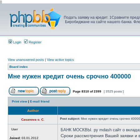
(
)
Подать заявку на кредит. 1Сравните пред
Биробиджане на сайте нашего банка. Флек
Login
Register
View unanswered posts
|
View active topics
Board index
Мне нужен кредит очень срочно 400000
Page
8310
of
2399
[ 3525 posts ]
Print view
|
E-mail friend
Author
Post subject:
Мне нужен кредит очень срочно 4000
Casanova o. C.
User
БАНК МОСКВЫ. ру mdash сайт о вкладах
Сроки рассмотрения Вашей заявки и в
Joined:
03.01.2012