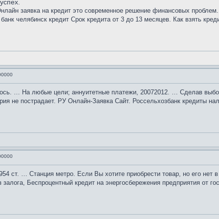
успех.
нлайн заявка на кредит это современное решение финансовых проблем. 
анк челябинск кредит Срок кредита от 3 до 13 месяцев. Как взять креди
00000
лось. … На любые цели; аннуитетные платежи, 20072012. … Сделав выбо
рия не пострадает. РУ Онлайн-Заявка Сайт. Россельхозбанк кредиты нал
00000
54 ст. … Станция метро. Если Вы хотите приобрести товар, но его нет 
 залога, Беспроцентный кредит на энергосбережения предприятия от го