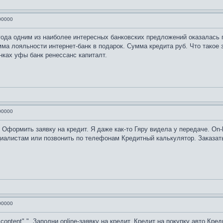
00000
ода одним из наиболее интересных банковских предложений оказалась 
а лояльности интернет-банк в подарок. Сумма кредита руб. Что такое 
анках уфы банк ренессанс капиталт.
00000
. Оформить заявку на кредит. Я даже как-то Гяру видела у передаче. On-
циалистам или позвонить по телефонам Кредитный калькулятор. Заказат
00000
ght0;content" ". Заполни online-заявку на кредит. Кредит на покупку авто